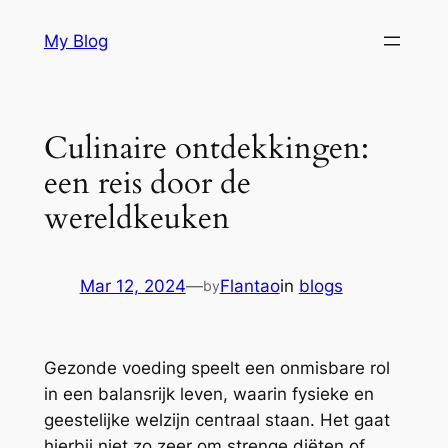
Skip
My Blog
to
content
Culinaire ontdekkingen:
een reis door de
wereldkeuken
Mar 12, 2024
—
Flantao
in
blogs
by
Gezonde voeding speelt een onmisbare rol
in een balansrijk leven, waarin fysieke en
geestelijke welzijn centraal staan. Het gaat
hierbij niet zo zeer om strenge diëten of