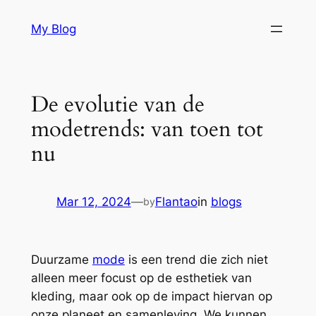
Skip
My Blog
to
content
De evolutie van de
modetrends: van toen tot
nu
Mar 12, 2024
—
Flantao
in
blogs
by
Duurzame
mode
is een trend die zich niet
alleen meer focust op de esthetiek van
kleding, maar ook op de impact hiervan op
onze planeet en samenleving. We kunnen