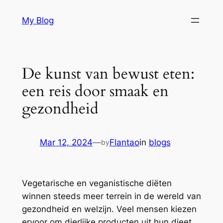
Skip
My Blog
to
content
De kunst van bewust eten:
een reis door smaak en
gezondheid
Mar 12, 2024
—
Flantao
in
blogs
by
Vegetarische en veganistische diëten
winnen steeds meer terrein in de wereld van
gezondheid en welzijn. Veel mensen kiezen
ervoor om dierlijke producten uit hun dieet