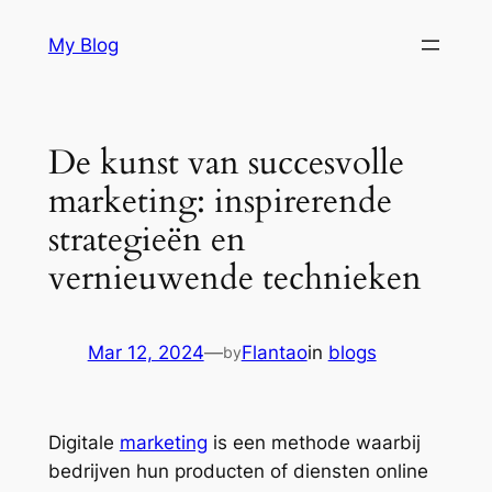
Skip
My Blog
to
content
De kunst van succesvolle
marketing: inspirerende
strategieën en
vernieuwende technieken
Mar 12, 2024
—
Flantao
in
blogs
by
Digitale
marketing
is een methode waarbij
bedrijven hun producten of diensten online