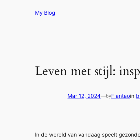
Skip
My Blog
to
content
Leven met stijl: insp
Mar 12, 2024
—
Flantao
in
b
by
In de wereld van vandaag speelt gezonde vo