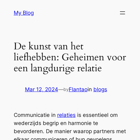
Skip
My Blog
to
content
De kunst van het
liefhebben: Geheimen voor
een langdurige relatie
Mar 12, 2024
—
Flantao
in
blogs
by
Communicatie in
relaties
is essentieel om
wederzijds begrip en harmonie te
bevorderen. De manier waarop partners met
elkaar communiceren of hun gevoelens