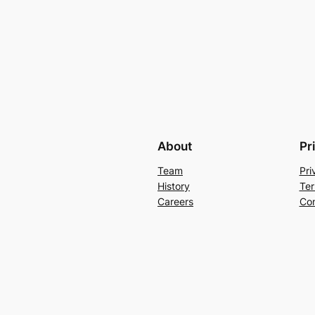
About
Pr
Team
Pri
History
Ter
Careers
Con