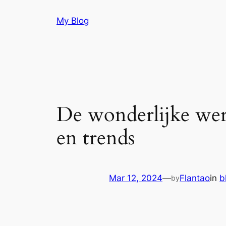
Skip
My Blog
to
content
De wonderlijke were
en trends
Mar 12, 2024
—
Flantao
in
b
by