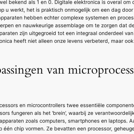
el bekend als 1 en 0. Digitale elektronica is overal o
op u werkt, het is praktisch onmogelijk om een dag door
 apparaten hebben echter complexe systemen en process
twerpen en nauwkeurige assemblage om te zorgen dat d
araten zijn uitgegroeid tot een integraal onderdeel va
ronica heeft niet alleen onze levens verbeterd, maar ook
assingen van microprocess
rocessors en microcontrollers twee essentiële componen
 fungeren als het ‘brein’, waarbij ze verantwoordelijk z
 apparaten zoals computers, smartphones en laptops. 
op één chip vormen. Ze bevatten een processor, geheuge