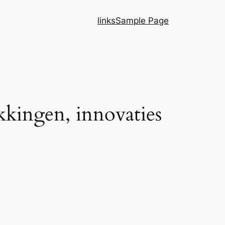
links
Sample Page
kkingen, innovaties