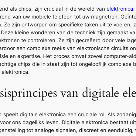
d als chips, zijn cruciaal in de wereld van
elektronica
.
ërend van uw mobiele telefoon tot uw magnetron. Geïnteg
. Ze zijn ontworpen om specifieke taken uit te voeren, 
 Deze kleine wonderen van de techniek zijn gemaakt van
ektronen te controleren. Ze zijn gecreëerd door vele lag
ardoor een complexe reeks van elektronische circuits o
cisie en expertise. Het proces omvat zowel computer-ai
rachtige chips die in staat zijn tot ongelooflijk comple
elektronica.
isprincipes van digitale el
peelt digitale elektronica een cruciale rol. Als zodanig
 voor ons dagelijks leven. Digitale elektronica bestaat
tegenstelling tot analoge signalen, discreet en eenduidig