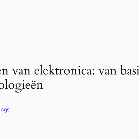
van elektronica: van basis
ologieën
logs