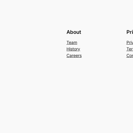
About
Pr
Team
Pri
History
Ter
Careers
Con