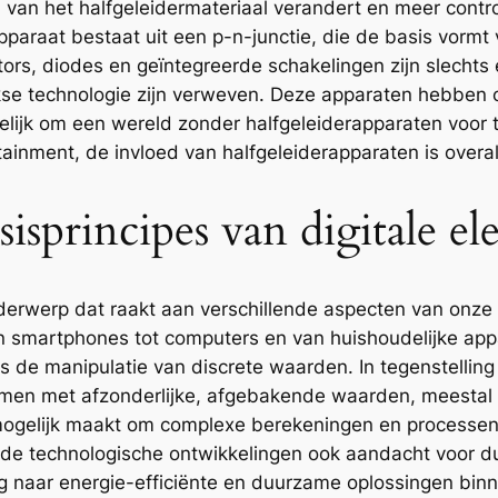
 van het halfgeleidermateriaal verandert en meer contr
pparaat bestaat uit een p-n-junctie, die de basis vormt 
tors, diodes en geïntegreerde schakelingen zijn slecht
jkse technologie zijn verweven. Deze apparaten hebben
elijk om een wereld zonder halfgeleiderapparaten voor 
ainment, de invloed van halfgeleiderapparaten is overal
isprincipes van digitale el
onderwerp dat raakt aan verschillende aspecten van on
n smartphones tot computers en van huishoudelijke appa
s de manipulatie van discrete waarden. In tegenstellin
emen met afzonderlijke, afgebakende waarden, meestal u
mogelijk maakt om complexe berekeningen en processen
st de technologische ontwikkelingen ook aandacht voor 
 naar energie-efficiënte en duurzame oplossingen binnen