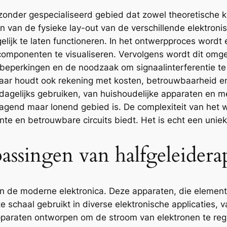
jzonder gespecialiseerd gebied dat zowel theoretische 
en van de fysieke lay-out van de verschillende elektro
ogelijk te laten functioneren. In het ontwerpproces wor
componenten te visualiseren. Vervolgens wordt dit omgez
beperkingen en de noodzaak om signaalinterferentie te
 maar houdt ook rekening met kosten, betrouwbaarheid en 
 dagelijks gebruiken, van huishoudelijke apparaten en 
tdagend maar lonend gebied is. De complexiteit van he
ënte en betrouwbare circuits biedt. Het is echt een uni
ssingen van halfgeleidera
n de moderne elektronica. Deze apparaten, die element
 schaal gebruikt in diverse elektronische applicaties,
rapparaten ontworpen om de stroom van elektronen te reg