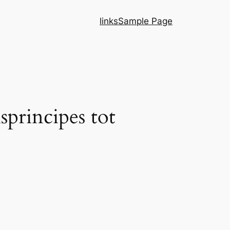
links
Sample Page
principes tot