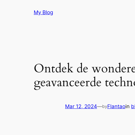
Skip
My Blog
to
content
Ontdek de wonderen 
geavanceerde techn
Mar 12, 2024
—
Flantao
in
b
by